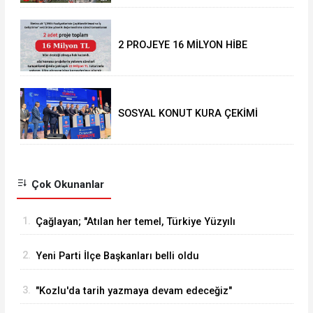
2 PROJEYE 16 MİLYON HİBE
SOSYAL KONUT KURA ÇEKİMİ
YAPILDI
Çok Okunanlar
1.
Çağlayan; "Atılan her temel, Türkiye Yüzyılı
vizyonumuzun sahadaki en güçlü
2.
Yeni Parti İlçe Başkanları belli oldu
göstergelerinden biridir
3.
"Kozlu'da tarih yazmaya devam edeceğiz"