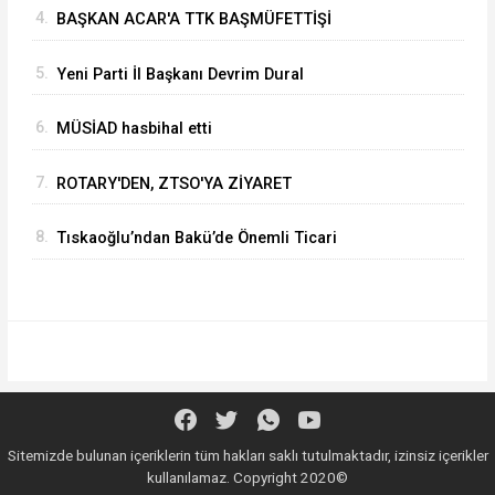
4.
BAŞKAN ACAR'A TTK BAŞMÜFETTİŞİ
KAPUSUZ'DAN HAYIRLI OLSUN ZİYARETİ
5.
Yeni Parti İl Başkanı Devrim Dural
6.
MÜSİAD hasbihal etti
7.
ROTARY'DEN, ZTSO'YA ZİYARET
8.
Tıskaoğlu’ndan Bakü’de Önemli Ticari
Temaslar
Sitemizde bulunan içeriklerin tüm hakları saklı tutulmaktadır, izinsiz içerikler
kullanılamaz. Copyright 2020©