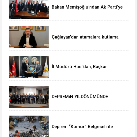
Bakan Memişoğlu’ndan Ak Parti’ye
ziyaret
Çağlayan'dan atamalara kutlama
İl Müdürü Hacı’dan, Başkan
Çağlayan’a ziyaret
DEPREMiN YILDÖNÜMÜNDE
DUYGUSAL ANLAR
Deprem “Kömür” Belgeseli ile
anılacak