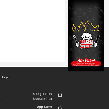
 Ulaşın
Google Play
i
Ücretsiz İndir
App Store