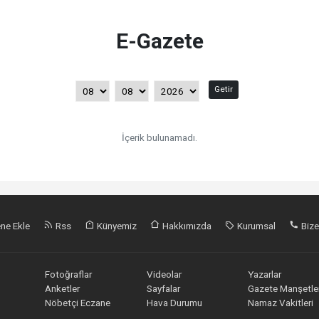
E-Gazete
Getir
İçerik bulunamadı.
ne Ekle
Rss
Künyemiz
Hakkımızda
Kurumsal
Bize
Fotoğraflar
Videolar
Yazarlar
Anketler
Sayfalar
Gazete Manşetler
Nöbetçi Eczane
Hava Durumu
Namaz Vakitleri