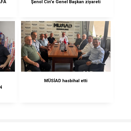
AFA
Şenol Cin'e Genel Başkan ziyareti
MÜSİAD hasbihal etti
N