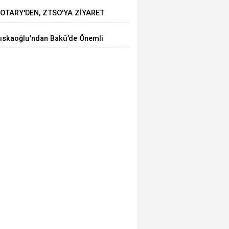
OTARY'DEN, ZTSO'YA ZİYARET
ıskaoğlu’ndan Bakü’de Önemli
icari Temaslar