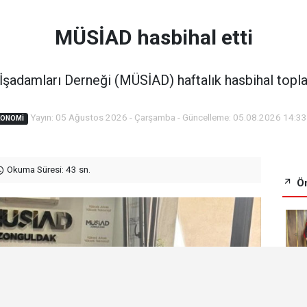
MÜSİAD hasbihal etti
İşadamları Derneği (MÜSİAD) haftalık hasbihal toplan
Yayın: 05 Ağustos 2026 - Çarşamba - Güncelleme: 05.08.2026 14:3
KONOMI
Okuma Süresi: 43 sn.
Ön