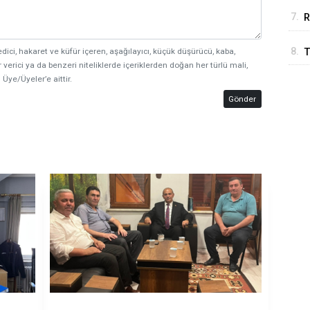
7.
R
8.
T
edici, hakaret ve küfür içeren, aşağılayıcı, küçük düşürücü, kaba,
 verici ya da benzeri niteliklerde içeriklerden doğan her türlü mali,
T
 Üye/Üyeler’e aittir.
Gönder