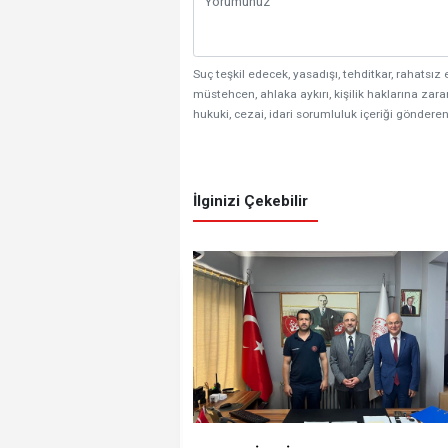
Suç teşkil edecek, yasadışı, tehditkar, rahatsız 
müstehcen, ahlaka aykırı, kişilik haklarına zarar
hukuki, cezai, idari sorumluluk içeriği gönderen
İlginizi Çekebilir