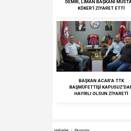
DEMİR, LİMAN BAŞKANI MUST
KÖKER’İ ZİYARET ETTİ
BAŞKAN ACAR'A TTK
BAŞMÜFETTİŞİ KAPUSUZ'DA
HAYIRLI OLSUN ZİYARETİ
Haberler
Ekonomi