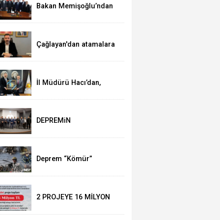
Bakan Memişoğlu’ndan
Ak Parti’ye ziyaret
Çağlayan'dan atamalara
kutlama
İl Müdürü Hacı’dan,
Başkan Çağlayan’a
ziyaret
DEPREMiN
YILDÖNÜMÜNDE
DUYGUSAL ANLAR
Deprem “Kömür”
Belgeseli ile anılacak
2 PROJEYE 16 MİLYON
HİBE