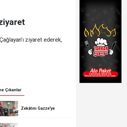
ziyaret
Çağlayan’ı ziyaret ederek,
e Çıkanlar
Zekâtını Gazze'ye
gönderdi