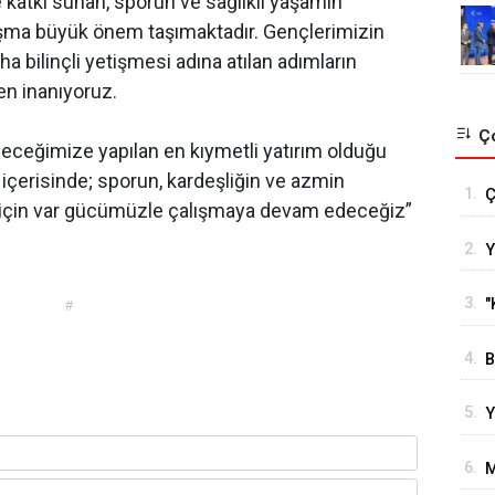
 katkı sunan, sporun ve sağlıklı yaşamın
ışma büyük önem taşımaktadır. Gençlerimizin
a bilinçli yetişmesi adına atılan adımların
en inanıyoruz.
Ço
leceğimize yapılan en kıymetli yatırım olduğu
ği içerisinde; sporun, kardeşliğin ve azmin
1.
Ç
için var gücümüzle çalışmaya devam edeceğiz”
T
2.
Y
s
o
g
3.
"
#
e
4.
B
B
5.
Y
H
6.
M