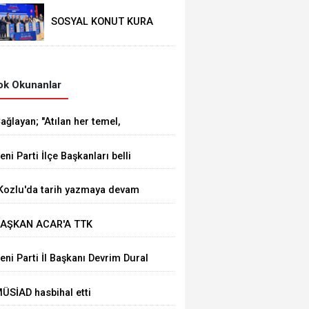
SOSYAL KONUT KURA
ÇEKİMİ YAPILDI
k Okunanlar
ağlayan; "Atılan her temel,
ürkiye Yüzyılı vizyonumuzun
eni Parti İlçe Başkanları belli
ahadaki en güçlü
ldu
östergelerinden biridir
Kozlu'da tarih yazmaya devam
deceğiz"
AŞKAN ACAR'A TTK
AŞMÜFETTİŞİ KAPUSUZ'DAN
eni Parti İl Başkanı Devrim Dural
AYIRLI OLSUN ZİYARETİ
ÜSİAD hasbihal etti