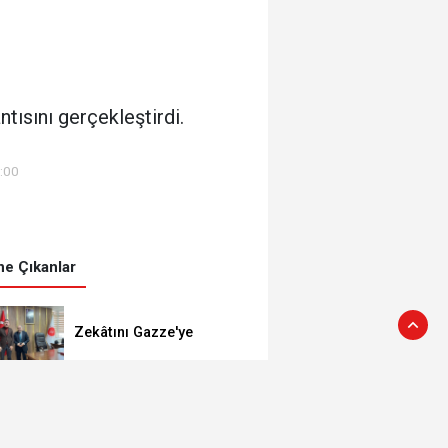
tısını gerçekleştirdi.
3:00
e Çıkanlar
Zekâtını Gazze'ye
gönderdi
Bakan Memişoğlu’ndan
Ak Parti’ye ziyaret