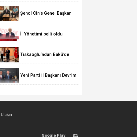
Çaycuma Heyeti Sabantuy Bayramı için Tat
Şenol Cin'e Genel Başkan
ziyareti
İl Yönetimi belli oldu
Tıskaoğlu’ndan Bakü’de
Önemli Ticari Temaslar
Yeni Parti İl Başkanı Devrim
Dural
 Ulaşın
Google Play