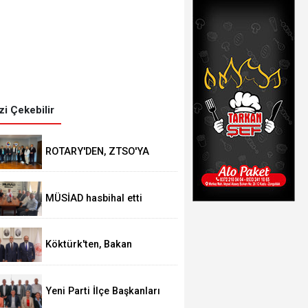
izi Çekebilir
ROTARY'DEN, ZTSO'YA
ZİYARET
MÜSİAD hasbihal etti
Köktürk'ten, Bakan
Işıkhan'a ziyaret
Yeni Parti İlçe Başkanları
belli oldu