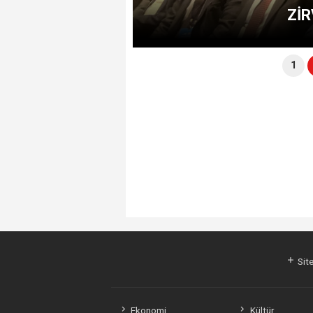
R ARAYA GELDİ.
ZİR
1
Site
Ekonomi
Kültür