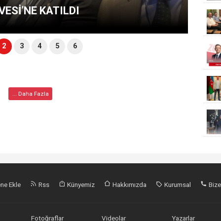
VESİ’NE KATILDI
2
3
4
5
6
... Daha Fazla
ne Ekle
Rss
Künyemiz
Hakkımızda
Kurumsal
Bize
Fotoğraflar
Videolar
Yazarlar