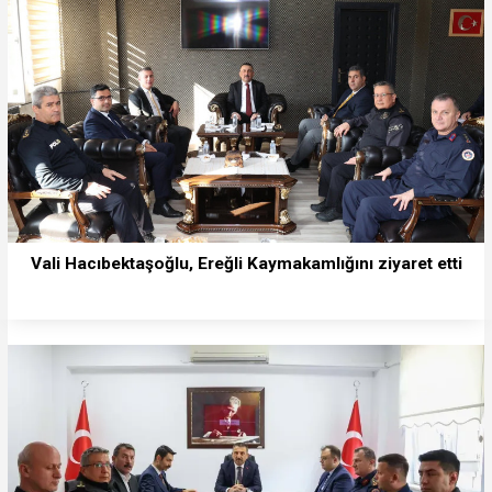
Vali Hacıbektaşoğlu, Ereğli Kaymakamlığını ziyaret etti