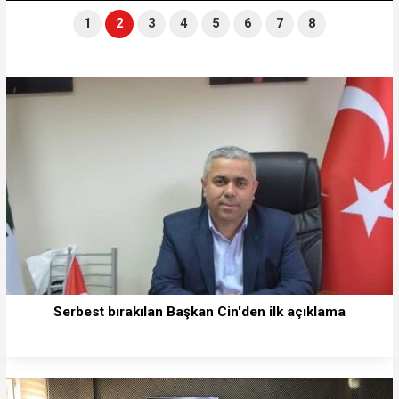
1
2
3
4
5
6
7
8
Serbest bırakılan Başkan Cin'den ilk açıklama