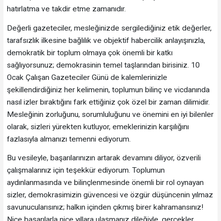
hatırlatma ve takdir etme zamanıdır.
Değerli gazeteciler, mesleğinizde sergilediğiniz etik değerler,
tarafsızlık ilkesine bağlılık ve objektif habercilik anlayışınızla,
demokratik bir toplum olmaya çok önemli bir katkı
sağlıyorsunuz; demokrasinin temel taşlarından birisiniz. 10
Ocak Çalışan Gazeteciler Günü de kalemlerinizle
şekillendirdiğiniz her kelimenin, toplumun bilinç ve vicdanında
nasıl izler bıraktığını fark ettiğiniz çok özel bir zaman dilimidir.
Mesleğinin zorluğunu, sorumluluğunu ve önemini en iyi bilenler
olarak, sizleri yürekten kutluyor, emeklerinizin karşılığını
fazlasıyla almanızı temenni ediyorum.
Bu vesileyle, başarılarınızın artarak devamını diliyor, özverili
çalışmalarınız için teşekkür ediyorum. Toplumun
aydınlanmasında ve bilinçlenmesinde önemli bir rol oynayan
sizler, demokrasimizin güvencesi ve özgür düşüncenin yılmaz
savunucularısınız; halkın içinden çıkmış birer kahramansınız!
Nice başarılarla nice yıllara ulaşmanız dileğiyle, gerçekler