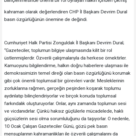
bilinçlenmesinde önemli bir rol oynayan halkın içinden çıkmış
kahraman olarak değerlendiren CHP İl Başkanı Devrim Dural
basın özgürlüğünün önemine de değindi.
Cumhuriyet Halk Partisi Zonguldak İl Başkanı Devrim Dural;
“Gazeteciler, toplumun bilgiye ulaşmasında kilit bir rol
üstlenmişlerdir. Özverili çalışmalarıyla da herkese örnektirler.
Kamuoyunu bilgilendirme, halkın doğru haberlere ulaşması ile
demokrasimizin temel direği olan basın özgürlüğünü korumak
gibi çok önemli toplumsal bir görevleri vardır. Mesleklerinin
zorluklarına rağmen, gerçeğin peşinden koşarak toplumu
aydınlatıp bilinçlendiriyorlar ve birçok konuda toplumsal
farkındalık oluşturuyorlar. Onlar, aynı zamanda toplumun sesi
ve vicdanıdırlar. Çünkü haksız güçlülerle mücadelede, haklı
güçsüzlerin sesi olma sorumluluğunu da taşıyorlar. O nedenle,
10 Ocak Çalışan Gazeteciler Günü, gözü pek basın
mensuplarının kahramanlıkları ile özverili çalışmalarını da