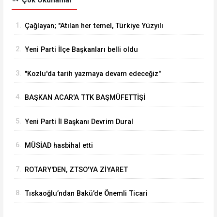
1.
Çağlayan; "Atılan her temel, Türkiye Yüzyılı
vizyonumuzun sahadaki en güçlü
2.
Yeni Parti İlçe Başkanları belli oldu
göstergelerinden biridir
3.
"Kozlu'da tarih yazmaya devam edeceğiz"
4.
BAŞKAN ACAR'A TTK BAŞMÜFETTİŞİ
KAPUSUZ'DAN HAYIRLI OLSUN ZİYARETİ
5.
Yeni Parti İl Başkanı Devrim Dural
6.
MÜSİAD hasbihal etti
7.
ROTARY'DEN, ZTSO'YA ZİYARET
8.
Tıskaoğlu’ndan Bakü’de Önemli Ticari
Temaslar