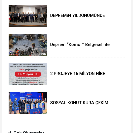
DEPREMiN YILDÖNÜMÜNDE
DUYGUSAL ANLAR
Deprem “Kömür” Belgeseli ile
anılacak
2 PROJEYE 16 MİLYON HİBE
SOSYAL KONUT KURA ÇEKİMİ
YAPILDI
Çok Okunanlar