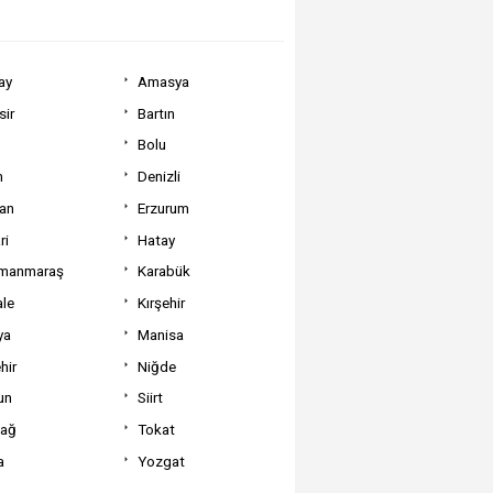
ay
Amasya
sir
Bartın
Bolu
m
Denizli
can
Erzurum
ri
Hatay
manmaraş
Karabük
ale
Kırşehir
ya
Manisa
hir
Niğde
un
Siirt
dağ
Tokat
a
Yozgat