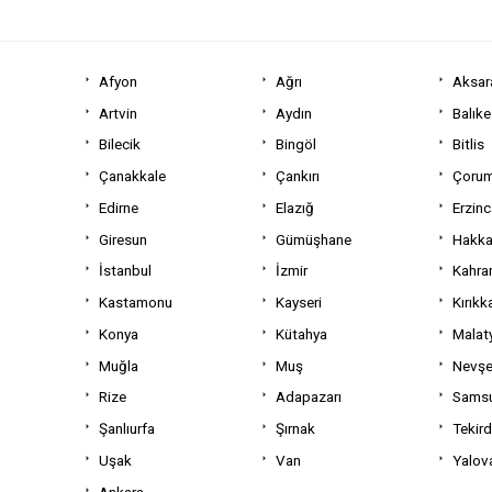
Afyon
Ağrı
Aksar
Artvin
Aydın
Balıke
Bilecik
Bingöl
Bitlis
Çanakkale
Çankırı
Çoru
Edirne
Elazığ
Erzin
Giresun
Gümüşhane
Hakka
İstanbul
İzmir
Kahra
Kastamonu
Kayseri
Kırıkk
Konya
Kütahya
Malat
Muğla
Muş
Nevşe
Rize
Adapazarı
Sams
Şanlıurfa
Şırnak
Tekir
Uşak
Van
Yalov
Ankara