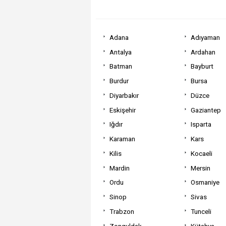
Adana
Adıyaman
Antalya
Ardahan
Batman
Bayburt
Burdur
Bursa
Diyarbakır
Düzce
Eskişehir
Gaziantep
Iğdır
Isparta
Karaman
Kars
Kilis
Kocaeli
Mardin
Mersin
Ordu
Osmaniye
Sinop
Sivas
Trabzon
Tunceli
Zonguldak
Kütahya