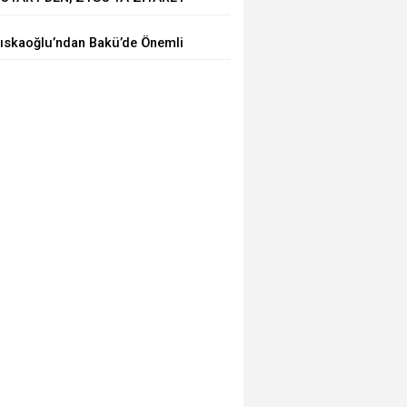
ıskaoğlu’ndan Bakü’de Önemli
icari Temaslar