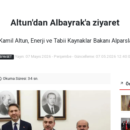
Altun'dan Albayrak'a ziyaret
amil Altun, Enerji ve Tabii Kaynaklar Bakanı Alparsla
Yayın: 07 Mayıs 2026 - Perşembe - Güncelleme: 07.05.2026 12:40:
SIYASET
Okuma Süresi: 34 sn.
Ön