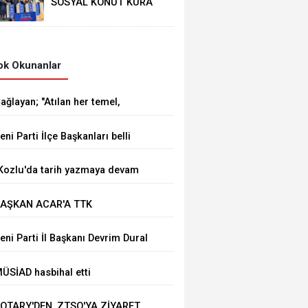
SOSYAL KONUT KURA
ÇEKİMİ YAPILDI
k Okunanlar
ağlayan; "Atılan her temel,
ürkiye Yüzyılı vizyonumuzun
eni Parti İlçe Başkanları belli
ahadaki en güçlü
ldu
östergelerinden biridir
Kozlu'da tarih yazmaya devam
deceğiz"
AŞKAN ACAR'A TTK
AŞMÜFETTİŞİ KAPUSUZ'DAN
eni Parti İl Başkanı Devrim Dural
AYIRLI OLSUN ZİYARETİ
ÜSİAD hasbihal etti
OTARY'DEN, ZTSO'YA ZİYARET