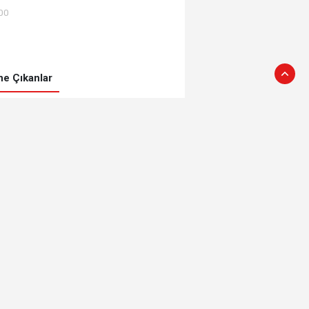
:00
e Çıkanlar
Zekâtını Gazze'ye
gönderdi
Bakan Memişoğlu’ndan
Ak Parti’ye ziyaret
Çağlayan'dan atamalara
kutlama
İl Müdürü Hacı’dan,
Başkan Çağlayan’a