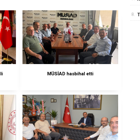
8.
T
T
li
MÜSİAD hasbihal etti