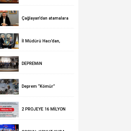
Ak Parti’ye ziyaret
Çağlayan'dan atamalara
kutlama
İl Müdürü Hacı’dan,
Başkan Çağlayan’a
ziyaret
DEPREMiN
YILDÖNÜMÜNDE
DUYGUSAL ANLAR
Deprem “Kömür”
Belgeseli ile anılacak
2 PROJEYE 16 MİLYON
HİBE