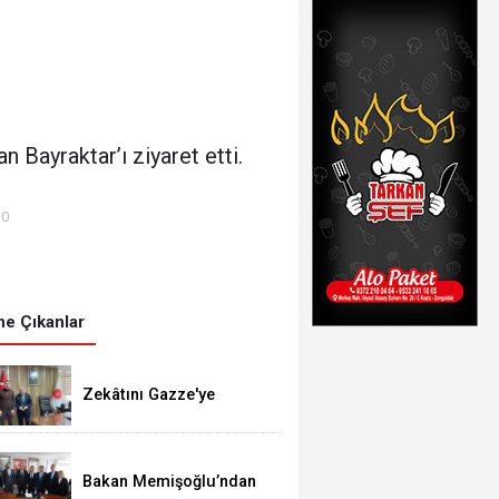
n Bayraktar’ı ziyaret etti.
00
e Çıkanlar
Zekâtını Gazze'ye
gönderdi
Bakan Memişoğlu’ndan