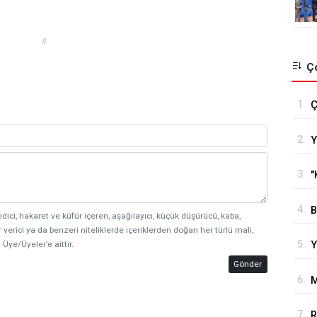
#
Ço
1.
Ç
T
2.
Y
s
o
g
3.
"
e
4.
B
edici, hakaret ve küfür içeren, aşağılayıcı, küçük düşürücü, kaba,
B
 verici ya da benzeri niteliklerde içeriklerden doğan her türlü mali,
5.
 Üye/Üyeler’e aittir.
Y
H
Gönder
6.
M
7.
R